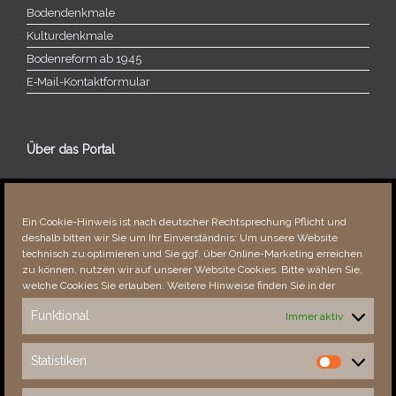
Bodendenkmale
Kulturdenkmale
Bodenreform ab 1945
E‑Mail-​​Kontaktformular
Über das Portal
Über dieses Portal
Neuigkeiten
Ein Cookie-Hinweis ist nach deutscher Rechtsprechung Pflicht und
Vielen Dank!
deshalb bitten wir Sie um Ihr Einverständnis: Um unsere Website
Fehler bemerkt?
technisch zu optimieren und Sie ggf. über Online-Marketing erreichen
zu können, nutzen wir auf unserer Website Cookies. Bitte wählen Sie,
welche Cookies Sie erlauben. Weitere Hinweise finden Sie in der
Funktional
Immer aktiv
Besucher seit 08/​2021
Statistiken
Statistiken
Total
88742
1856946
Today
168
226