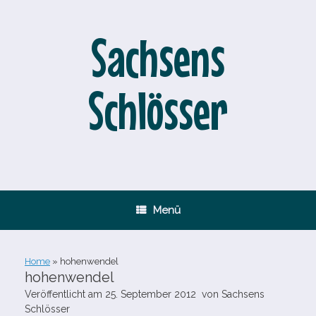
Zum
Inhalt
springen
Sachsens
Schlösser
Menü
Home
»
hohenwendel
hohenwendel
Veröffentlicht am
25. September 2012
von
Sachsens
Schlösser