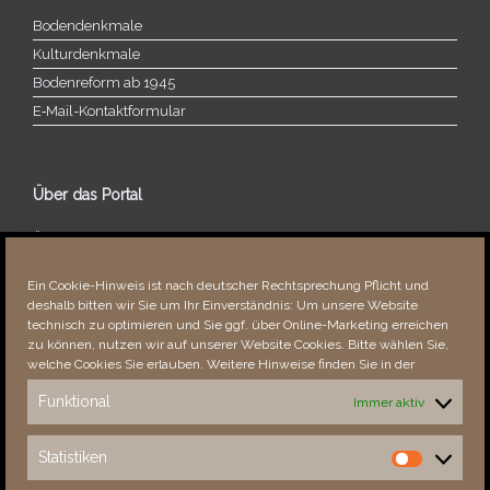
Bodendenkmale
Kulturdenkmale
Bodenreform ab 1945
E‑Mail-​​Kontaktformular
Über das Portal
Über dieses Portal
Neuigkeiten
Ein Cookie-Hinweis ist nach deutscher Rechtsprechung Pflicht und
Vielen Dank!
deshalb bitten wir Sie um Ihr Einverständnis: Um unsere Website
Fehler bemerkt?
technisch zu optimieren und Sie ggf. über Online-Marketing erreichen
zu können, nutzen wir auf unserer Website Cookies. Bitte wählen Sie,
welche Cookies Sie erlauben. Weitere Hinweise finden Sie in der
Funktional
Immer aktiv
Besucher seit 08/​2021
Statistiken
Statistiken
Total
88887
1855617