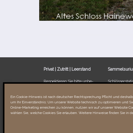
Privat | Zutritt | Leerstand
Sammelsuri
Respektieren Sie bitte unbe­
Schlösserstatis
dingt die Privatsphäre der
Leerstand von
Besitzer/​Bewohner sowie
Ein Schloss fü
Ein Cookie-Hinweis ist nach deutscher Rechtsprechung Pflicht und deshalb 
Verbotsschilder. Unbefugtes
um Ihr Einverständnis: Um unsere Website technisch zu optimieren und Sie
Betreten kann recht­li­che
Links & Verli
Online-Marketing erreichen zu können, nutzen wir auf unserer Website Coo
Folgen für Sie haben!
wählen Sie, welche Cookies Sie erlauben. Weitere Hinweise finden Sie in d