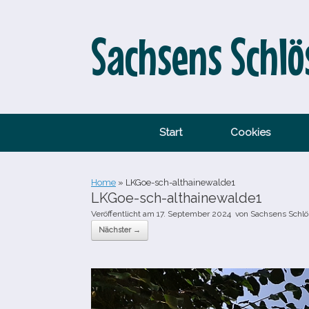
Zum
Inhalt
springen
Sachsens Schlö
Start
Cookies
Home
»
LKGoe-​sch-​althainewalde1
LKGoe-​sch-​althainewalde1
Veröffentlicht am
17. September 2024
von
Sachsens Schlö
Nächster →