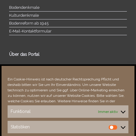
Bodendenkmale
Kulturdenkmale
Bodenreform ab 1945
E‑Mail-​​Kontaktformular
Über das Portal
Über dieses Portal
Neuigkeiten
Ein Cookie-Hinweis ist nach deutscher Rechtsprechung Pflicht und
Vielen Dank!
deshalb bitten wir Sie um Ihr Einverständnis: Um unsere Website
Fehler bemerkt?
technisch zu optimieren und Sie ggf. über Online-Marketing erreichen
zu können, nutzen wir auf unserer Website Cookies. Bitte wählen Sie,
welche Cookies Sie erlauben. Weitere Hinweise finden Sie in der
Funktional
Immer aktiv
Besucher seit 08/​2021
Statistiken
Statistiken
Total
88158
1852075