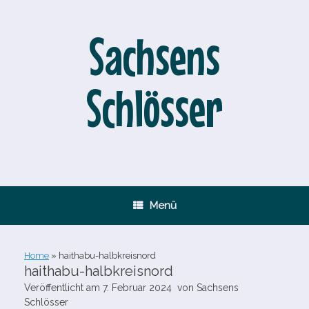
Zum
Inhalt
springen
Sachsens
Schlösser
Menü
Home
»
haithabu-​halbkreisnord
haithabu-​halbkreisnord
Veröffentlicht am
7. Februar 2024
von
Sachsens
Schlösser