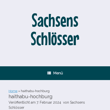
Zum
Inhalt
springen
Sachsens
Schlösser
Menü
Home
»
haithabu-​hochburg
haithabu-​hochburg
Veröffentlicht am
7. Februar 2024
von
Sachsens
Schlösser