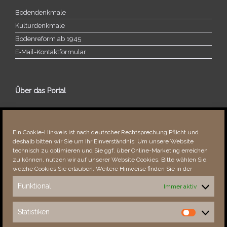
Bodendenkmale
Kulturdenkmale
Bodenreform ab 1945
E‑Mail-​​Kontaktformular
Über das Portal
Über dieses Portal
Neuigkeiten
Ein Cookie-Hinweis ist nach deutscher Rechtsprechung Pflicht und
Vielen Dank!
deshalb bitten wir Sie um Ihr Einverständnis: Um unsere Website
Fehler bemerkt?
technisch zu optimieren und Sie ggf. über Online-Marketing erreichen
zu können, nutzen wir auf unserer Website Cookies. Bitte wählen Sie,
welche Cookies Sie erlauben. Weitere Hinweise finden Sie in der
Funktional
Immer aktiv
Besucher seit 08/​2021
Statistiken
Statistiken
Total
87796
1850595