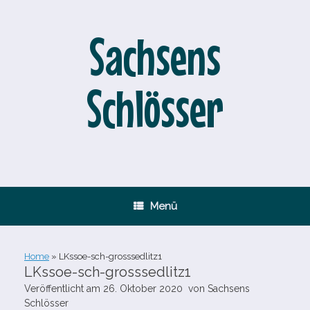
Zum
Inhalt
springen
Sachsens
Schlösser
Menü
Home
»
LKssoe-​sch-​grosssedlitz1
LKssoe-​sch-​grosssedlitz1
Veröffentlicht am
26. Oktober 2020
von
Sachsens
Schlösser