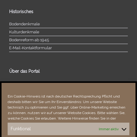
Historisches
Bodendenkmale
Kulturdenkmale
Bodenreform ab 1945
E‑Mail-​​Kontaktformular
Über das Portal
Über dieses Portal
Neuigkeiten
Ein Cookie-Hinweis ist nach deutscher Rechtsprechung Pflicht und
Vielen Dank!
deshalb bitten wir Sie um Ihr Einverständnis: Um unsere Website
Fehler bemerkt?
technisch zu optimieren und Sie ggf. über Online-Marketing erreichen
zu können, nutzen wir auf unserer Website Cookies. Bitte wählen Sie,
welche Cookies Sie erlauben. Weitere Hinweise finden Sie in der
Funktional
Immer aktiv
Besucher seit 08/​2021