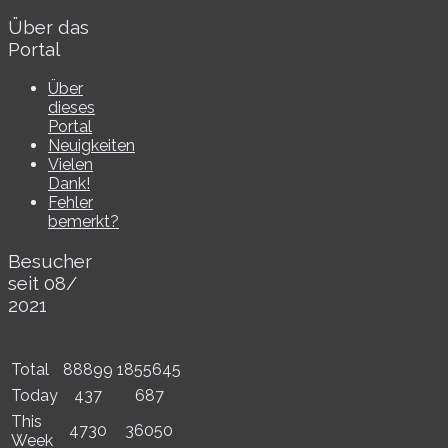
Über das
Portal
Über
dieses
Portal
Neuigkeiten
Vielen
Dank!
Fehler
bemerkt?
Besucher
seit 08/​
2021
Total
88899
1855645
Today
437
687
This
4730
36050
Week