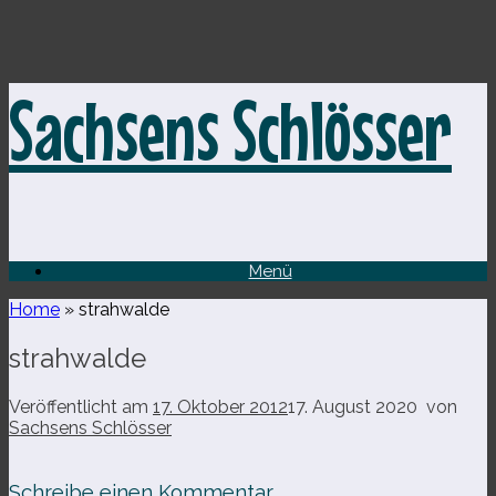
Zum
Sachsens Schlösser
Inhalt
springen
Menü
Home
»
strahwalde
strahwalde
Veröffentlicht am
17. Oktober 2012
17. August 2020
von
Sachsens Schlösser
Schreibe einen Kommentar