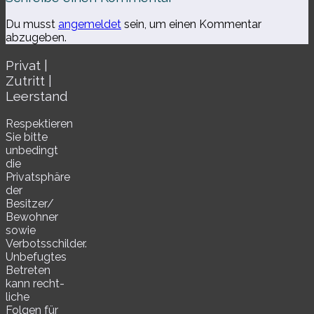
Du musst
angemeldet
sein, um einen Kommentar
abzugeben.
Privat |
Zutritt |
Leerstand
Respektieren
Sie bitte
unbe­dingt
die
Privatsphäre
der
Besitzer/​
Bewohner
sowie
Verbotsschilder.
Unbefugtes
Betreten
kann recht­
li­che
Folgen für