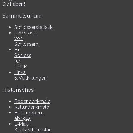
Sie haben!
Sammelsurium
Schlösserstatistik
Leerstand
von
Schlössern
Ein
Schloss
für
1 EUR
Links
& Verlinkungen
Historisches
Bodendenkmale
Kulturdenkmale
Bodenreform
ab 1945
E‑Mail-​​
Kontaktformular