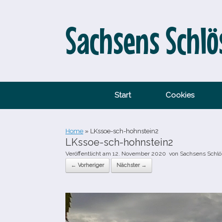
Zum
Inhalt
springen
Sachsens Schlö
Start
Cookies
Home
»
LKssoe-​sch-​hohnstein2
LKssoe-​sch-​hohnstein2
Veröffentlicht am
12. November 2020
von
Sachsens Schlö
← Vorheriger
Nächster →