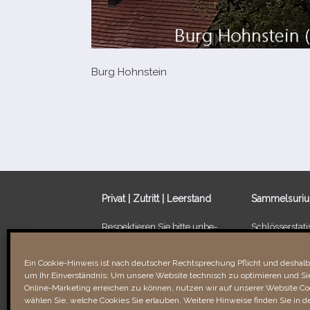
Burg Hohnstein
Privat | Zutritt | Leerstand
Sammelsuri
Respektieren Sie bitte unbe­
Schlösserstatis
dingt die Privatsphäre der
Leerstand von
Besitzer/​Bewohner sowie
Ein Schloss fü
Ein Cookie-Hinweis ist nach deutscher Rechtsprechung Pflicht und deshalb 
Verbotsschilder. Unbefugtes
um Ihr Einverständnis: Um unsere Website technisch zu optimieren und Sie
Betreten kann recht­li­che
Links & Verli
Online-Marketing erreichen zu können, nutzen wir auf unserer Website Coo
Folgen für Sie haben!
wählen Sie, welche Cookies Sie erlauben. Weitere Hinweise finden Sie in d