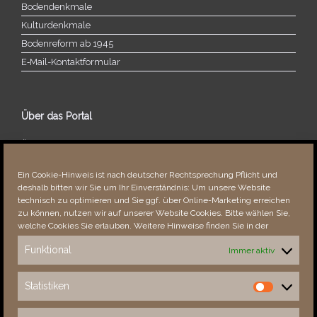
Bodendenkmale
Kulturdenkmale
Bodenreform ab 1945
E‑Mail-​​Kontaktformular
Über das Portal
Über dieses Portal
Neuigkeiten
Ein Cookie-Hinweis ist nach deutscher Rechtsprechung Pflicht und
Vielen Dank!
deshalb bitten wir Sie um Ihr Einverständnis: Um unsere Website
Fehler bemerkt?
technisch zu optimieren und Sie ggf. über Online-Marketing erreichen
zu können, nutzen wir auf unserer Website Cookies. Bitte wählen Sie,
welche Cookies Sie erlauben. Weitere Hinweise finden Sie in der
Funktional
Immer aktiv
Besucher seit 08/​2021
Statistiken
Statistiken
Total
89105
1858123
Today
531
1403