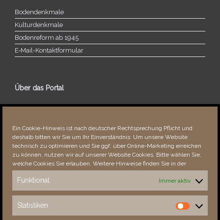
Bodendenkmale
Kulturdenkmale
Bodenreform ab 1945
E‑Mail-​​Kontaktformular
Über das Portal
Über dieses Portal
Neuigkeiten
Ein Cookie-Hinweis ist nach deutscher Rechtsprechung Pflicht und
Vielen Dank!
deshalb bitten wir Sie um Ihr Einverständnis: Um unsere Website
Fehler bemerkt?
technisch zu optimieren und Sie ggf. über Online-Marketing erreichen
zu können, nutzen wir auf unserer Website Cookies. Bitte wählen Sie,
welche Cookies Sie erlauben. Weitere Hinweise finden Sie in der
Funktional
Immer aktiv
Besucher seit 08/​2021
Statistiken
Statistiken
Total
88240
1852367