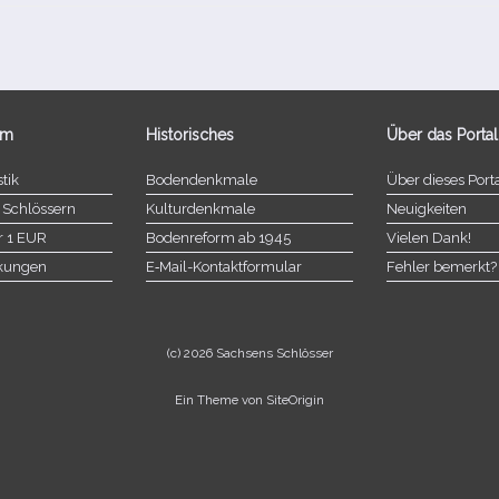
um
Historisches
Über das Portal
tik
Bodendenkmale
Über dieses Port
 Schlössern
Kulturdenkmale
Neuigkeiten
r 1 EUR
Bodenreform ab 1945
Vielen Dank!
nkungen
E‑Mail-​​Kontaktformular
Fehler bemerkt?
(c) 2026 Sachsens Schlösser
Ein Theme von
SiteOrigin