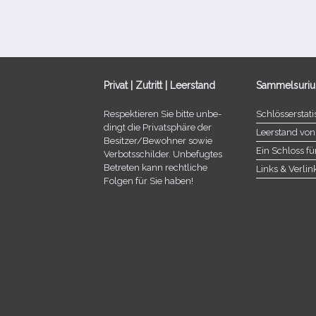
Privat | Zutritt | Leerstand
Sammelsuri
Respektieren Sie bitte unbe­
Schlösserstatis
dingt die Privatsphäre der
Leerstand von
Besitzer/​Bewohner sowie
Ein Schloss fü
Verbotsschilder. Unbefugtes
Betreten kann recht­li­che
Links & Verli
Folgen für Sie haben!