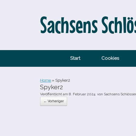
Zum
Inhalt
springen
Sachsens Schlö
Start
Cookies
Home
»
Spyker2
Spyker2
Veröffentlicht am
8. Februar 2024
von
Sachsens Schlösse
← Vorheriger