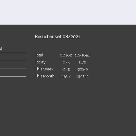
Besucher seit 08/​2021
al
Total
88102
1851851
Today
675
1172
This Week
3149
32256
This Month
4502
134141