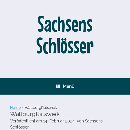
Zum
Inhalt
springen
Sachsens
Schlösser
Menü
Home
»
WallburgRalswiek
WallburgRalswiek
Veröffentlicht am
14. Februar 2024
von
Sachsens
Schlösser