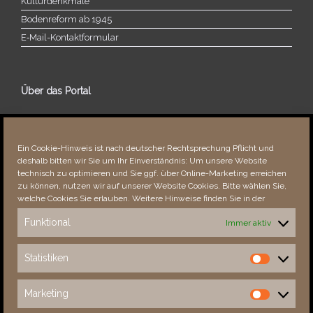
Kulturdenkmale
Bodenreform ab 1945
E‑Mail-​​Kontaktformular
Über das Portal
Über dieses Portal
Neuigkeiten
Ein Cookie-Hinweis ist nach deutscher Rechtsprechung Pflicht und
Vielen Dank!
deshalb bitten wir Sie um Ihr Einverständnis: Um unsere Website
Fehler bemerkt?
technisch zu optimieren und Sie ggf. über Online-Marketing erreichen
zu können, nutzen wir auf unserer Website Cookies. Bitte wählen Sie,
welche Cookies Sie erlauben. Weitere Hinweise finden Sie in der
Funktional
Immer aktiv
Besucher seit 08/​2021
Statistiken
Statistiken
Total
88850
1855534
Today
388
576
Marketing
Marketing
This Week
4681
35939