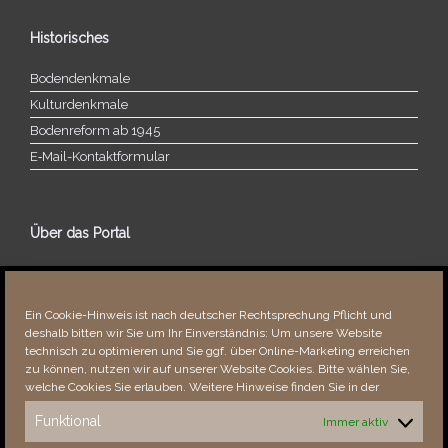
Historisches
Bodendenkmale
Kulturdenkmale
Bodenreform ab 1945
E‑Mail-​​Kontaktformular
Über das Portal
Über dieses Portal
Neuigkeiten
Ein Cookie-Hinweis ist nach deutscher Rechtsprechung Pflicht und
Vielen Dank!
deshalb bitten wir Sie um Ihr Einverständnis: Um unsere Website
Fehler bemerkt?
technisch zu optimieren und Sie ggf. über Online-Marketing erreichen
zu können, nutzen wir auf unserer Website Cookies. Bitte wählen Sie,
welche Cookies Sie erlauben. Weitere Hinweise finden Sie in der
Funktional
Immer aktiv
Besucher seit 08/​2021