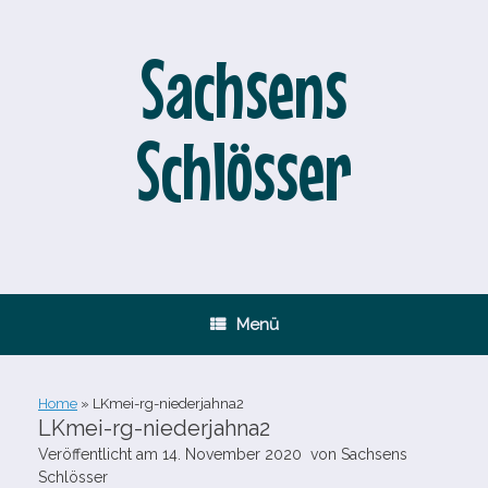
Zum
Inhalt
springen
Sachsens
Schlösser
Menü
Home
»
LKmei-​rg-​niederjahna2
LKmei-​rg-​niederjahna2
Veröffentlicht am
14. November 2020
von
Sachsens
Schlösser