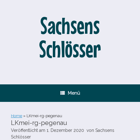
Zum
Inhalt
springen
Sachsens
Schlösser
Menü
Home
»
LKmei-​rg-​pegenau
LKmei-​rg-​pegenau
Veröffentlicht am
1. Dezember 2020
von
Sachsens
Schlösser