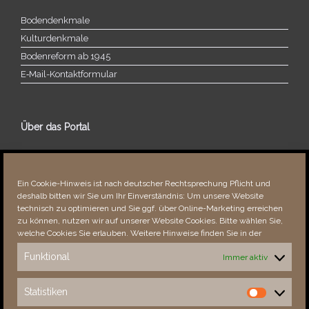
Bodendenkmale
Kulturdenkmale
Bodenreform ab 1945
E‑Mail-​​Kontaktformular
Über das Portal
Über dieses Portal
Neuigkeiten
Ein Cookie-Hinweis ist nach deutscher Rechtsprechung Pflicht und
Vielen Dank!
deshalb bitten wir Sie um Ihr Einverständnis: Um unsere Website
Fehler bemerkt?
technisch zu optimieren und Sie ggf. über Online-Marketing erreichen
zu können, nutzen wir auf unserer Website Cookies. Bitte wählen Sie,
welche Cookies Sie erlauben. Weitere Hinweise finden Sie in der
Funktional
Immer aktiv
Besucher seit 08/​2021
Statistiken
Statistiken
Total
88249
1852402