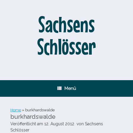
Zum
Inhalt
springen
Sachsens
Schlösser
Menü
Home
»
burkhardswalde
burkhardswalde
Veröffentlicht am
12. August 2012
von
Sachsens
Schlösser