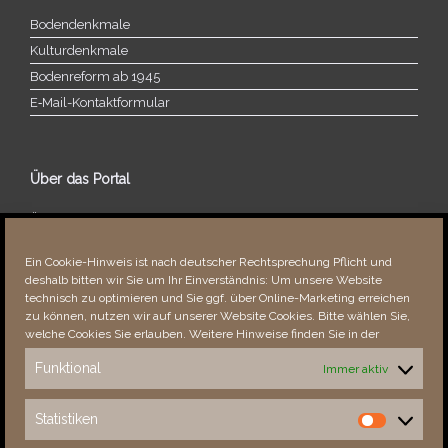
Bodendenkmale
Kulturdenkmale
Bodenreform ab 1945
E‑Mail-​​Kontaktformular
Über das Portal
Über dieses Portal
Neuigkeiten
Ein Cookie-Hinweis ist nach deutscher Rechtsprechung Pflicht und
Vielen Dank!
deshalb bitten wir Sie um Ihr Einverständnis: Um unsere Website
Fehler bemerkt?
technisch zu optimieren und Sie ggf. über Online-Marketing erreichen
zu können, nutzen wir auf unserer Website Cookies. Bitte wählen Sie,
welche Cookies Sie erlauben. Weitere Hinweise finden Sie in der
Funktional
Immer aktiv
Besucher seit 08/​2021
Statistiken
Statistiken
Total
87941
1850797