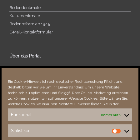
Bodendenkmale
Kulturdenkmale
Bodenreform ab 1945
E‑Mail-​​Kontaktformular
Über das Portal
Über dieses Portal
Neuigkeiten
Ein Cookie-Hinweis ist nach deutscher Rechtsprechung Pflicht und
Vielen Dank!
deshalb bitten wir Sie um Ihr Einverständnis: Um unsere Website
Fehler bemerkt?
technisch zu optimieren und Sie ggf. über Online-Marketing erreichen
zu können, nutzen wir auf unserer Website Cookies. Bitte wählen Sie,
welche Cookies Sie erlauben. Weitere Hinweise finden Sie in der
Funktional
Immer aktiv
Besucher seit 08/​2021
Statistiken
Statistiken
Total
87926
1850782