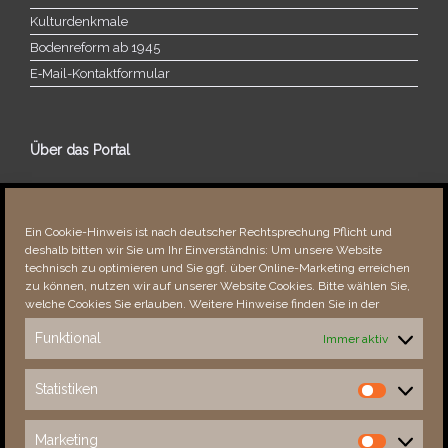
Kulturdenkmale
Bodenreform ab 1945
E‑Mail-​​Kontaktformular
Über das Portal
Über dieses Portal
Neuigkeiten
Ein Cookie-Hinweis ist nach deutscher Rechtsprechung Pflicht und
Vielen Dank!
deshalb bitten wir Sie um Ihr Einverständnis: Um unsere Website
Fehler bemerkt?
technisch zu optimieren und Sie ggf. über Online-Marketing erreichen
zu können, nutzen wir auf unserer Website Cookies. Bitte wählen Sie,
welche Cookies Sie erlauben. Weitere Hinweise finden Sie in der
Funktional
Immer aktiv
Besucher seit 08/​2021
Statistiken
Statistiken
Total
88287
1852538
Today
860
1859
Marketing