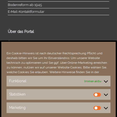
Bodenreform ab 1945
E‑Mail-​​Kontaktformular
Über das Portal
Über dieses Portal
Neuigkeiten
Ein Cookie-Hinweis ist nach deutscher Rechtsprechung Pflicht und
Vielen Dank!
deshalb bitten wir Sie um Ihr Einverständnis: Um unsere Website
Fehler bemerkt?
technisch zu optimieren und Sie ggf. über Online-Marketing erreichen
zu können, nutzen wir auf unserer Website Cookies. Bitte wählen Sie,
welche Cookies Sie erlauben. Weitere Hinweise finden Sie in der
Funktional
Immer aktiv
Besucher seit 08/​2021
Statistiken
Statistiken
Total
88952
1857341
Today
378
621
Marketing
Marketing
This Week
378
28073
This Month
6778
139631