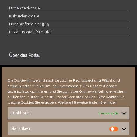
Bodendenkmale
Kulturdenkmale
Bodenreform ab 1945
E‑Mail-​​Kontaktformular
Über das Portal
Über dieses Portal
Neuigkeiten
Ein Cookie-Hinweis ist nach deutscher Rechtsprechung Pflicht und
Vielen Dank!
deshalb bitten wir Sie um Ihr Einverständnis: Um unsere Website
Fehler bemerkt?
technisch zu optimieren und Sie ggf. über Online-Marketing erreichen
zu können, nutzen wir auf unserer Website Cookies. Bitte wählen Sie,
welche Cookies Sie erlauben. Weitere Hinweise finden Sie in der
Funktional
Immer aktiv
Besucher seit 08/​2021
Statistiken
Statistiken
Total
88777
1854615