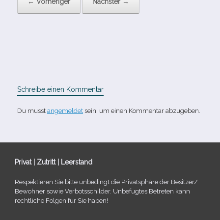
← Vorheriger
Nächster →
Schreibe einen Kommentar
Du musst
angemeldet
sein, um einen Kommentar abzugeben.
Privat | Zutritt | Leerstand
Respektieren Sie bitte unbe­dingt die Privatsphäre der Besitzer/​
Bewohner sowie Verbotsschilder. Unbefugtes Betreten kann
recht­li­che Folgen für Sie haben!