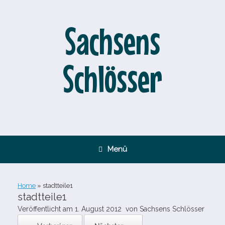
Zum
Inhalt
springen
Sachsens
Schlösser
Menü
Home
»
stadtteile1
stadtteile1
Veröffentlicht am
1. August 2012
von
Sachsens Schlösser