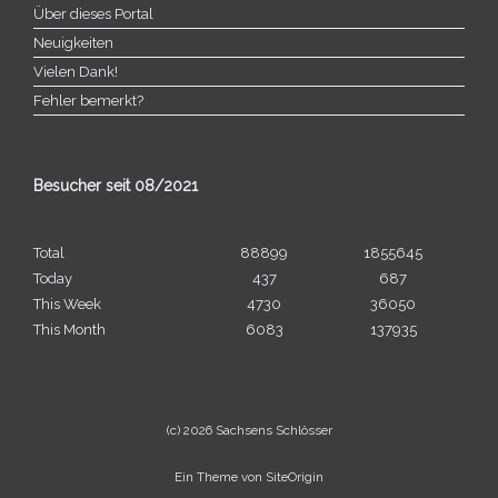
Über dieses Portal
Neuigkeiten
Vielen Dank!
Fehler bemerkt?
Besucher seit 08/​2021
Total
88899
1855645
Today
437
687
This Week
4730
36050
This Month
6083
137935
(c) 2026 Sachsens Schlösser
Ein Theme von
SiteOrigin