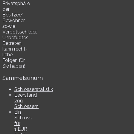
Privatsphäre
der
Besitzer/​
Bewohner
sowie
Verbotsschilder.
Unbefugtes
Betreten
kann recht­
li­che
Folgen für
Sie haben!
Sammelsurium
Schlösserstatistik
Leerstand
von
Schlössern
Ein
Schloss
für
1 EUR