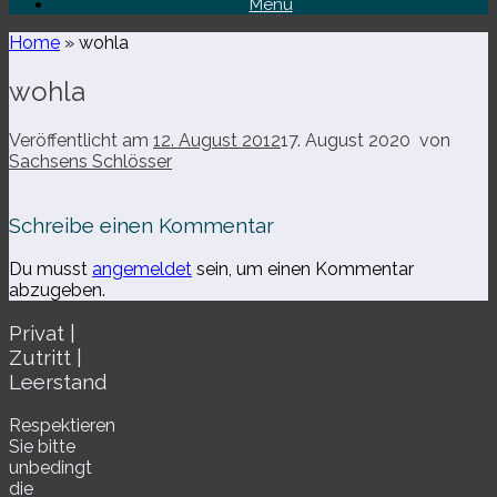
Menü
Home
»
wohla
wohla
Veröffentlicht am
12. August 2012
17. August 2020
von
Sachsens Schlösser
Schreibe einen Kommentar
Du musst
angemeldet
sein, um einen Kommentar
abzugeben.
Privat |
Zutritt |
Leerstand
Respektieren
Sie bitte
unbe­dingt
die