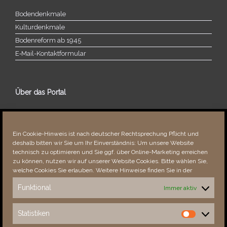
Bodendenkmale
Kulturdenkmale
Bodenreform ab 1945
E‑Mail-​​Kontaktformular
Über das Portal
Über dieses Portal
Neuigkeiten
Ein Cookie-Hinweis ist nach deutscher Rechtsprechung Pflicht und
Vielen Dank!
deshalb bitten wir Sie um Ihr Einverständnis: Um unsere Website
Fehler bemerkt?
technisch zu optimieren und Sie ggf. über Online-Marketing erreichen
zu können, nutzen wir auf unserer Website Cookies. Bitte wählen Sie,
welche Cookies Sie erlauben. Weitere Hinweise finden Sie in der
Funktional
Immer aktiv
Besucher seit 08/​2021
Statistiken
Statistiken
Total
88557
1853639