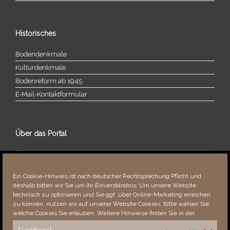
Historisches
Bodendenkmale
Kulturdenkmale
Bodenreform ab 1945
E‑Mail-​​Kontaktformular
Über das Portal
Über dieses Portal
Neuigkeiten
Ein Cookie-Hinweis ist nach deutscher Rechtsprechung Pflicht und
Vielen Dank!
deshalb bitten wir Sie um Ihr Einverständnis: Um unsere Website
Fehler bemerkt?
technisch zu optimieren und Sie ggf. über Online-Marketing erreichen
zu können, nutzen wir auf unserer Website Cookies. Bitte wählen Sie,
welche Cookies Sie erlauben. Weitere Hinweise finden Sie in der