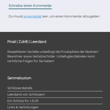
Schreibe einen Kommentar
Du musst
angemeldet
sein, um einen Kommentar abzugeben.
Privat | Zutritt | Leerstand
Respektieren Sie bitte unbe­dingt die Privatsphäre der Besitzer/​
Bewohner sowie Verbotsschilder. Unbefugtes Betreten kann
recht­li­che Folgen für Sie haben!
Sammelsurium
Schlösserstatistik
Leerstand von Schlössern
Ein Schloss für 1 EUR
Links & Verlinkungen