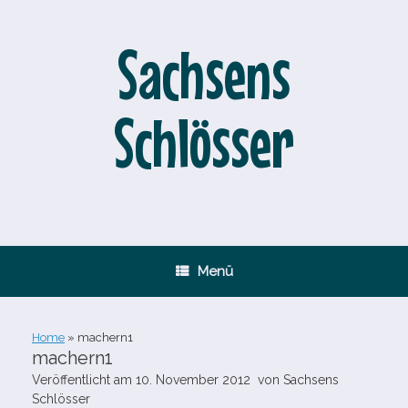
Zum
Inhalt
springen
Sachsens
Schlösser
Menü
Home
»
machern1
machern1
Veröffentlicht am
10. November 2012
von
Sachsens
Schlösser