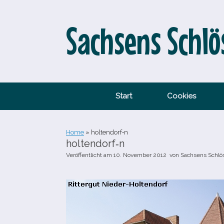
Zum
Inhalt
springen
Sachsens Schlö
Start
Cookies
Home
»
holtendorf‑n
holtendorf‑n
Veröffentlicht am
10. November 2012
von
Sachsens Schlö