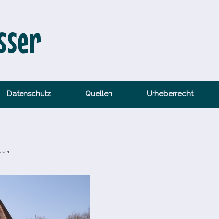
sser
Datenschutz
Quellen
Urheberrecht
sser