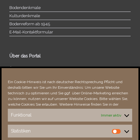
Bodendenkmale
Kulturdenkmale
Bodenreform ab 1945
E‑Mail-​​Kontaktformular
Über das Portal
Über dieses Portal
Neuigkeiten
Ein Cookie-Hinweis ist nach deutscher Rechtsprechung Pflicht und
Vielen Dank!
deshalb bitten wir Sie um Ihr Einverständnis: Um unsere Website
Fehler bemerkt?
technisch zu optimieren und Sie ggf. über Online-Marketing erreichen
zu können, nutzen wir auf unserer Website Cookies. Bitte wählen Sie,
welche Cookies Sie erlauben. Weitere Hinweise finden Sie in der
Funktional
Immer aktiv
Besucher seit 08/​2021
Statistiken
Statistiken
Total
89043
1856082