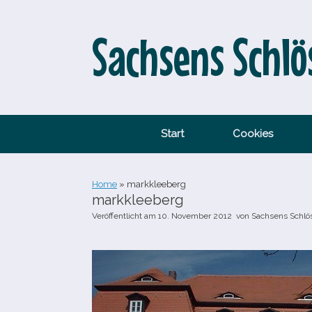
Zum
Inhalt
springen
Sachsens Schlö
Start
Cookies
Home
»
markkleeberg
markkleeberg
Veröffentlicht am
10. November 2012
von
Sachsens Schlö