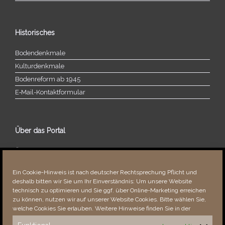
Historisches
Bodendenkmale
Kulturdenkmale
Bodenreform ab 1945
E‑Mail-​​Kontaktformular
Über das Portal
Über dieses Portal
Neuigkeiten
Ein Cookie-Hinweis ist nach deutscher Rechtsprechung Pflicht und
Vielen Dank!
deshalb bitten wir Sie um Ihr Einverständnis: Um unsere Website
Fehler bemerkt?
technisch zu optimieren und Sie ggf. über Online-Marketing erreichen
zu können, nutzen wir auf unserer Website Cookies. Bitte wählen Sie,
welche Cookies Sie erlauben. Weitere Hinweise finden Sie in der