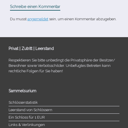
Schreibe einen Kommentar
Du musst
angemeldet
sein, um einen Kommentar abzugeben.
Privat | Zutritt | Leerstand
Respektieren Sie bitte unbe­dingt die Privatsphäre der Besitzer/​
Bewohner sowie Verbotsschilder. Unbefugtes Betreten kann
recht­li­che Folgen für Sie haben!
Sammelsurium
Schlösserstatistik
Leerstand von Schlössern
Ein Schloss für 1 EUR
Links & Verlinkungen