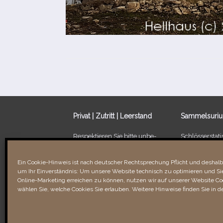
Privat | Zutritt | Leerstand
Sammelsuri
Respektieren Sie bitte unbe­
Schlösserstatis
dingt die Privatsphäre der
Leerstand von
Besitzer/​Bewohner sowie
Ein Schloss fü
Ein Cookie-Hinweis ist nach deutscher Rechtsprechung Pflicht und deshalb 
Verbotsschilder. Unbefugtes
um Ihr Einverständnis: Um unsere Website technisch zu optimieren und Sie
Betreten kann recht­li­che
Links & Verli
Online-Marketing erreichen zu können, nutzen wir auf unserer Website Coo
Folgen für Sie haben!
wählen Sie, welche Cookies Sie erlauben. Weitere Hinweise finden Sie in d