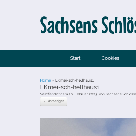
Zum
Inhalt
springen
Sachsens Schlö
Start
Cookies
Home
»
LKmei-​sch-​hellhaus1
LKmei-​sch-​hellhaus1
Veröffentlicht am
10. Februar 2023
von
Sachsens Schlöss
← Vorheriger