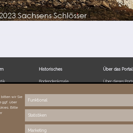
um
Historisches
Über das Portal
tik
Bodendenkmale
Über dieses Port
 Schlössern
Kulturdenkmale
Neuigkeiten
r 1 EUR
Bodenreform ab 1945
Vielen Dank!
bitten wir Sie
Funktional
 ggf. über
nkungen
E‑Mail-​​Kontaktformular
Fehler bemerkt?
kies. Bitte
er
Statistiken
(c) 2026 Sachsens Schlösser
Marketing