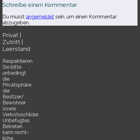
Schreibe einen Kommentar
Du musst
angemeldet
sein, um einen Kommentar
abzugeben.
Privat |
Zutritt |
Leerstand
Respektieren
Sie bitte
unbe­dingt
die
Privatsphäre
der
Besitzer/​
Bewohner
sowie
Verbotsschilder.
Unbefugtes
Betreten
kann recht­
li­che