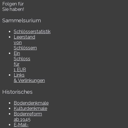
Folgen für
Sie haben!
Sammelsurium
Schlösserstatistik
Leerstand
von
Schlössern
Ein
Schloss
für
1 EUR
Links
& Verlinkungen
Historisches
Bodendenkmale
Kulturdenkmale
Bodenreform
ab 1945
E‑Mail-​​