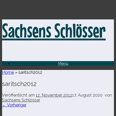
Zum
Sachsens Schlösser
Inhalt
springen
Menü
Home
»
saritsch2012
saritsch2012
Veröffentlicht am
12. November 2012
17. August 2020
von
Sachsens Schlösser
← Vorheriger