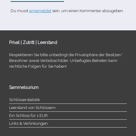
Du musst
angemeldet
sein, um einen Kommentar abzugeben.
Privat | Zutritt | Leerstand
Respektieren Sie bitte unbe­dingt die Privatsphäre der Besitzer/​
Bewohner sowie Verbotsschilder. Unbefugtes Betreten kann
recht­li­che Folgen für Sie haben!
Sammelsurium
Schlösserstatistik
Leerstand von Schlössern
Ein Schloss für 1 EUR
Links & Verlinkungen