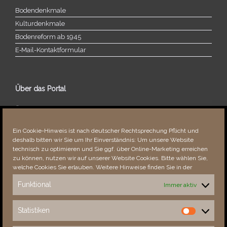
Bodendenkmale
Kulturdenkmale
Bodenreform ab 1945
E‑Mail-​​Kontaktformular
Über das Portal
Über dieses Portal
Neuigkeiten
Ein Cookie-Hinweis ist nach deutscher Rechtsprechung Pflicht und
Vielen Dank!
deshalb bitten wir Sie um Ihr Einverständnis: Um unsere Website
Fehler bemerkt?
technisch zu optimieren und Sie ggf. über Online-Marketing erreichen
zu können, nutzen wir auf unserer Website Cookies. Bitte wählen Sie,
welche Cookies Sie erlauben. Weitere Hinweise finden Sie in der
Funktional
Immer aktiv
Besucher seit 08/​2021
Statistiken
Statistiken
Total
88786
1854642