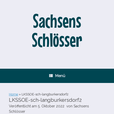
Zum
Inhalt
springen
Sachsens
Schlösser
Menü
Home
»
LKSSOE-​sch-​langburkersdorf2
LKSSOE-​sch-​langburkersdorf2
Veröffentlicht am
5. Oktober 2022
von
Sachsens
Schlösser