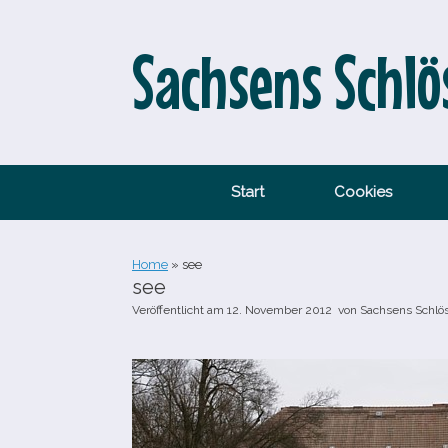
Zum
Inhalt
springen
Sachsens Schlö
Start
Cookies
Home
»
see
see
Veröffentlicht am
12. November 2012
von
Sachsens Schlö