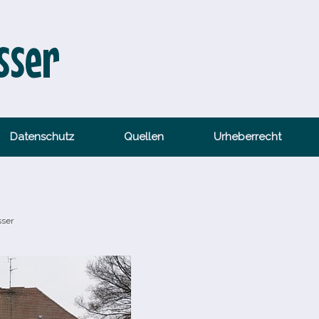
sser
Datenschutz
Quellen
Urheberrecht
sser