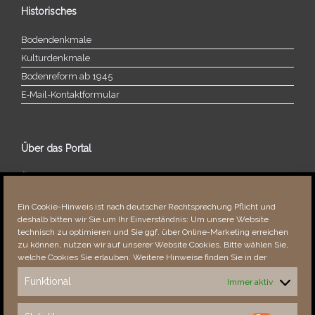
Historisches
Bodendenkmale
Kulturdenkmale
Bodenreform ab 1945
E‑Mail-​​Kontaktformular
Über das Portal
Über dieses Portal
Neuigkeiten
Ein Cookie-Hinweis ist nach deutscher Rechtsprechung Pflicht und
Vielen Dank!
deshalb bitten wir Sie um Ihr Einverständnis: Um unsere Website
Fehler bemerkt?
technisch zu optimieren und Sie ggf. über Online-Marketing erreichen
zu können, nutzen wir auf unserer Website Cookies. Bitte wählen Sie,
welche Cookies Sie erlauben. Weitere Hinweise finden Sie in der
Funktional
Immer aktiv
Besucher seit 08/​2021