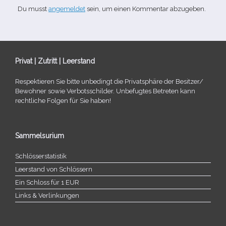
Du musst
angemeldet
sein, um einen Kommentar abzugeben.
Privat | Zutritt | Leerstand
Respektieren Sie bitte unbe­dingt die Privatsphäre der Besitzer/​
Bewohner sowie Verbotsschilder. Unbefugtes Betreten kann
recht­li­che Folgen für Sie haben!
Sammelsurium
Schlösserstatistik
Leerstand von Schlössern
Ein Schloss für 1 EUR
Links & Verlinkungen