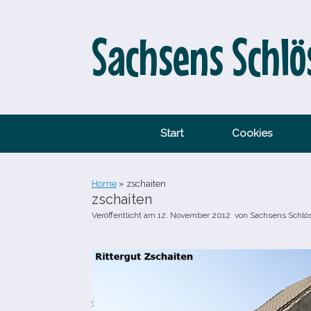
Zum
Inhalt
springen
Sachsens Schlö
Start
Cookies
Home
»
zschaiten
zschaiten
Veröffentlicht am
12. November 2012
von
Sachsens Schlö