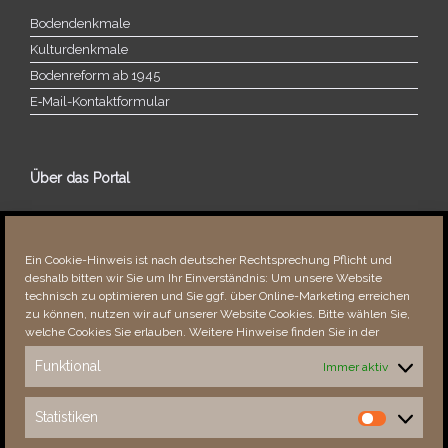
Bodendenkmale
Kulturdenkmale
Bodenreform ab 1945
E‑Mail-​​Kontaktformular
Über das Portal
Über dieses Portal
Neuigkeiten
Ein Cookie-Hinweis ist nach deutscher Rechtsprechung Pflicht und
Vielen Dank!
deshalb bitten wir Sie um Ihr Einverständnis: Um unsere Website
Fehler bemerkt?
technisch zu optimieren und Sie ggf. über Online-Marketing erreichen
zu können, nutzen wir auf unserer Website Cookies. Bitte wählen Sie,
welche Cookies Sie erlauben. Weitere Hinweise finden Sie in der
Funktional
Immer aktiv
Besucher seit 08/​2021
Statistiken
Statistiken
Total
89107
1856285