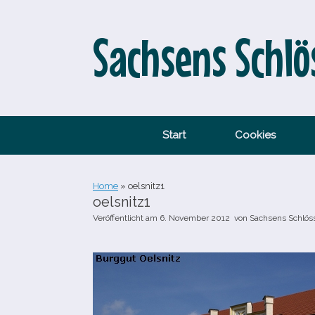
Zum
Inhalt
springen
Sachsens Schlö
Start
Cookies
Home
»
oelsnitz1
oelsnitz1
Veröffentlicht am
6. November 2012
von
Sachsens Schlös