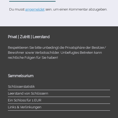
Du musst
angemeldet
sein, um einen Kommentar abzugeben.
Privat | Zutritt | Leerstand
Respektieren Sie bitte unbe­dingt die Privatsphäre der Besitzer/​
Bewohner sowie Verbotsschilder. Unbefugtes Betreten kann
recht­li­che Folgen für Sie haben!
Sammelsurium
Schlösserstatistik
Leerstand von Schlössern
Ein Schloss für 1 EUR
Links & Verlinkungen