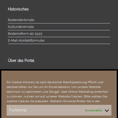
Historisches
Bodendenkmale
Kulturdenkmale
Bodenreform ab 1945
E‑Mail-​​Kontaktformular
Über das Portal
Über dieses Portal
Neuigkeiten
Ein Cookie-Hinweis ist nach deutscher Rechtsprechung Pflicht und
Vielen Dank!
deshalb bitten wir Sie um Ihr Einverständnis: Um unsere Website
Fehler bemerkt?
technisch zu optimieren und Sie ggf. über Online-Marketing erreichen
zu können, nutzen wir auf unserer Website Cookies. Bitte wählen Sie,
welche Cookies Sie erlauben. Weitere Hinweise finden Sie in der
Funktional
Immer aktiv
Besucher seit 08/​2021