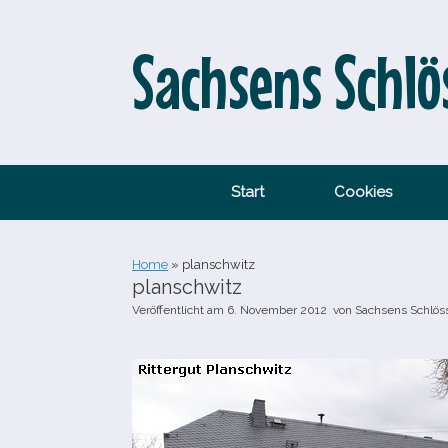
Zum
Inhalt
springen
Sachsens Schlö
Start
Cookies
Home
»
planschwitz
planschwitz
Veröffentlicht am
6. November 2012
von
Sachsens Schlös