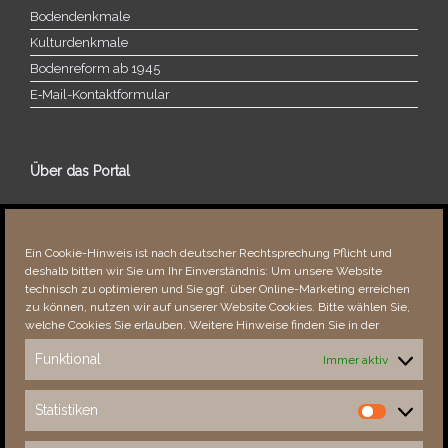
Bodendenkmale
Kulturdenkmale
Bodenreform ab 1945
E‑Mail-​​Kontaktformular
Über das Portal
Über dieses Portal
Neuigkeiten
Ein Cookie-Hinweis ist nach deutscher Rechtsprechung Pflicht und
Vielen Dank!
deshalb bitten wir Sie um Ihr Einverständnis: Um unsere Website
Fehler bemerkt?
technisch zu optimieren und Sie ggf. über Online-Marketing erreichen
zu können, nutzen wir auf unserer Website Cookies. Bitte wählen Sie,
welche Cookies Sie erlauben. Weitere Hinweise finden Sie in der
Funktional
Immer aktiv
Besucher seit 08/​2021
Statistiken
Statistiken
Total
89142
1858286