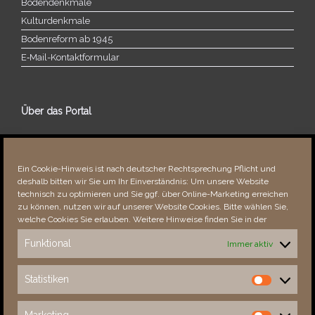
Bodendenkmale
Kulturdenkmale
Bodenreform ab 1945
E‑Mail-​​Kontaktformular
Über das Portal
Über dieses Portal
Neuigkeiten
Ein Cookie-Hinweis ist nach deutscher Rechtsprechung Pflicht und
Vielen Dank!
deshalb bitten wir Sie um Ihr Einverständnis: Um unsere Website
Fehler bemerkt?
technisch zu optimieren und Sie ggf. über Online-Marketing erreichen
zu können, nutzen wir auf unserer Website Cookies. Bitte wählen Sie,
welche Cookies Sie erlauben. Weitere Hinweise finden Sie in der
Funktional
Immer aktiv
Besucher seit 08/​2021
Statistiken
Statistiken
Total
88350
1852705
Today
22
26