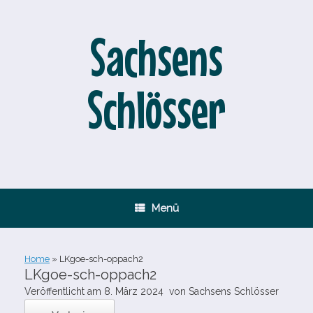
Zum
Inhalt
springen
Sachsens
Schlösser
Menü
Home
»
LKgoe-​sch-​oppach2
LKgoe-​sch-​oppach2
Veröffentlicht am
8. März 2024
von
Sachsens Schlösser