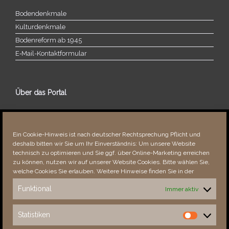
Bodendenkmale
Kulturdenkmale
Bodenreform ab 1945
E‑Mail-​​Kontaktformular
Über das Portal
Über dieses Portal
Neuigkeiten
Ein Cookie-Hinweis ist nach deutscher Rechtsprechung Pflicht und
Vielen Dank!
deshalb bitten wir Sie um Ihr Einverständnis: Um unsere Website
Fehler bemerkt?
technisch zu optimieren und Sie ggf. über Online-Marketing erreichen
zu können, nutzen wir auf unserer Website Cookies. Bitte wählen Sie,
welche Cookies Sie erlauben. Weitere Hinweise finden Sie in der
Funktional
Immer aktiv
Besucher seit 08/​2021
Statistiken
Statistiken
Total
87722
1849726