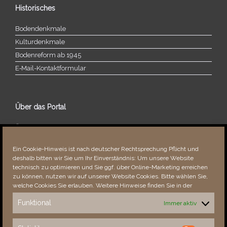
Historisches
Bodendenkmale
Kulturdenkmale
Bodenreform ab 1945
E‑Mail-​​Kontaktformular
Über das Portal
Über dieses Portal
Neuigkeiten
Ein Cookie-Hinweis ist nach deutscher Rechtsprechung Pflicht und
Vielen Dank!
deshalb bitten wir Sie um Ihr Einverständnis: Um unsere Website
Fehler bemerkt?
technisch zu optimieren und Sie ggf. über Online-Marketing erreichen
zu können, nutzen wir auf unserer Website Cookies. Bitte wählen Sie,
welche Cookies Sie erlauben. Weitere Hinweise finden Sie in der
Funktional
Immer aktiv
Besucher seit 08/​2021