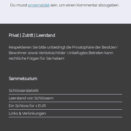
Du musst
angemeldet
sein, um einen Kommentar abzugeben.
Privat | Zutritt | Leerstand
Respektieren Sie bitte unbe­dingt die Privatsphäre der Besitzer/​
Bewohner sowie Verbotsschilder. Unbefugtes Betreten kann
recht­li­che Folgen für Sie haben!
Sammelsurium
Schlösserstatistik
Leerstand von Schlössern
Ein Schloss für 1 EUR
Links & Verlinkungen