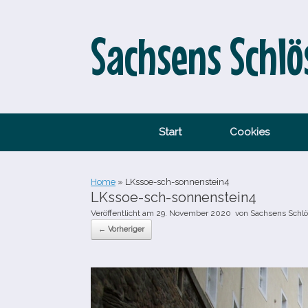
Zum
Inhalt
springen
Sachsens Schlö
Start
Cookies
Home
»
LKssoe-​sch-​sonnenstein4
LKssoe-​sch-​sonnenstein4
Veröffentlicht am
29. November 2020
von
Sachsens Schlö
← Vorheriger