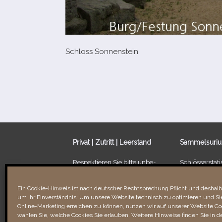
Schloss Sonnenstein
Privat | Zutritt | Leerstand
Sammelsuri
Respektieren Sie bitte unbe­
Schlösserstatis
dingt die Privatsphäre der
Leerstand von
Besitzer/​Bewohner sowie
Ein Schloss fü
Ein Cookie-Hinweis ist nach deutscher Rechtsprechung Pflicht und deshalb 
Verbotsschilder. Unbefugtes
um Ihr Einverständnis: Um unsere Website technisch zu optimieren und Sie
Betreten kann recht­li­che
Links & Verli
Online-Marketing erreichen zu können, nutzen wir auf unserer Website Coo
Folgen für Sie haben!
wählen Sie, welche Cookies Sie erlauben. Weitere Hinweise finden Sie in d