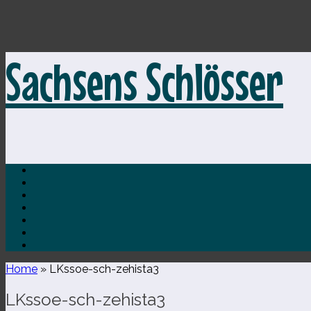
Zum
Sachsens Schlösser
Inhalt
springen
Home
»
LKssoe-​sch-​zehista3
LKssoe-​sch-​zehista3