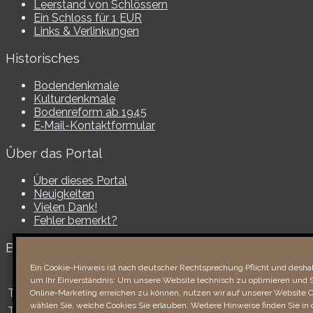
Leerstand von Schlössern
Ein Schloss für 1 EUR
Links & Verlinkungen
Historisches
Bodendenkmale
Kulturdenkmale
Bodenreform ab 1945
E‑Mail-​​Kontaktformular
Über das Portal
Über dieses Portal
Neuigkeiten
Vielen Dank!
Fehler bemerkt?
Besucher seit 08/​2021
Ein Cookie-Hinweis ist nach deutscher Rechtsprechung Pflicht und deshalb
um Ihr Einverständnis: Um unsere Website technisch zu optimieren und S
Total
88770
1854600
Online-Marketing erreichen zu können, nutzen wir auf unserer Website Co
wählen Sie, welche Cookies Sie erlauben. Weitere Hinweise finden Sie in 
Today
802
1921