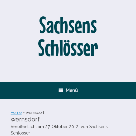
Zum
Inhalt
springen
Sachsens
Schlösser
Menü
Home
»
wernsdorf
wernsdorf
Veröffentlicht am
27. Oktober 2012
von
Sachsens
Schlösser