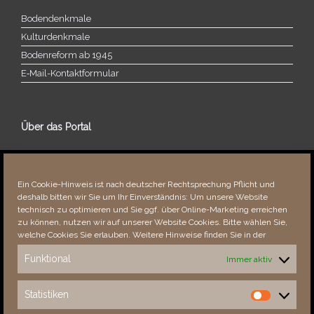
Bodendenkmale
Kulturdenkmale
Bodenreform ab 1945
E‑Mail-​​Kontaktformular
Über das Portal
Über dieses Portal
Neuigkeiten
Ein Cookie-Hinweis ist nach deutscher Rechtsprechung Pflicht und
Vielen Dank!
deshalb bitten wir Sie um Ihr Einverständnis: Um unsere Website
Fehler bemerkt?
technisch zu optimieren und Sie ggf. über Online-Marketing erreichen
zu können, nutzen wir auf unserer Website Cookies. Bitte wählen Sie,
welche Cookies Sie erlauben. Weitere Hinweise finden Sie in der
Funktional
Immer aktiv
Besucher seit 08/​2021
Statistiken
Statistiken
Total
88269
1852454