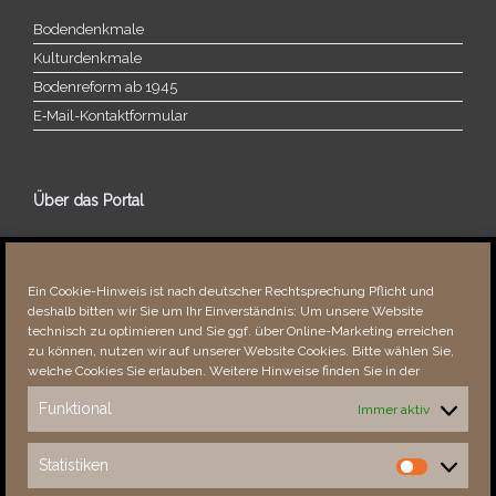
Bodendenkmale
Kulturdenkmale
Bodenreform ab 1945
E‑Mail-​​Kontaktformular
Über das Portal
Über dieses Portal
Neuigkeiten
Ein Cookie-Hinweis ist nach deutscher Rechtsprechung Pflicht und
Vielen Dank!
deshalb bitten wir Sie um Ihr Einverständnis: Um unsere Website
Fehler bemerkt?
technisch zu optimieren und Sie ggf. über Online-Marketing erreichen
zu können, nutzen wir auf unserer Website Cookies. Bitte wählen Sie,
welche Cookies Sie erlauben. Weitere Hinweise finden Sie in der
Funktional
Immer aktiv
Besucher seit 08/​2021
Statistiken
Statistiken
Total
88659
1854062