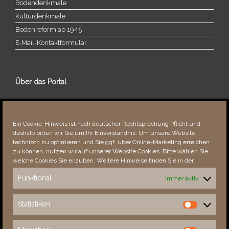
Bodendenkmale
Kulturdenkmale
Bodenreform ab 1945
E‑Mail-​​Kontaktformular
Über das Portal
Über dieses Portal
Neuigkeiten
Ein Cookie-Hinweis ist nach deutscher Rechtsprechung Pflicht und
Vielen Dank!
deshalb bitten wir Sie um Ihr Einverständnis: Um unsere Website
Fehler bemerkt?
technisch zu optimieren und Sie ggf. über Online-Marketing erreichen
zu können, nutzen wir auf unserer Website Cookies. Bitte wählen Sie,
welche Cookies Sie erlauben. Weitere Hinweise finden Sie in der
Funktional
Immer aktiv
Besucher seit 08/​2021
Statistiken
Statistiken
Total
89047
1856088
Today
585
1130