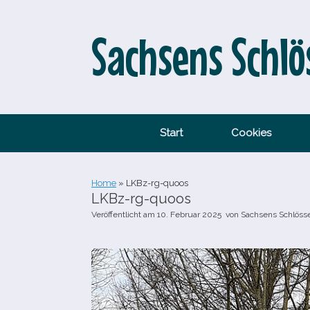
Zum
Inhalt
springen
Sachsens Schlö
Start
Cookies
Home
»
LKBz-​rg-​quoos
LKBz-​rg-​quoos
Veröffentlicht am
10. Februar 2025
von
Sachsens Schlöss