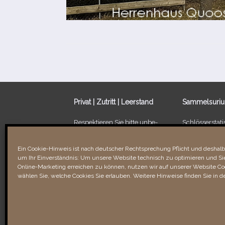
Privat | Zutritt | Leerstand
Sammelsuri
Respektieren Sie bitte unbe­
Schlösserstatis
dingt die Privatsphäre der
Leerstand von
Besitzer/​Bewohner sowie
Ein Schloss fü
Ein Cookie-Hinweis ist nach deutscher Rechtsprechung Pflicht und deshalb 
Verbotsschilder. Unbefugtes
um Ihr Einverständnis: Um unsere Website technisch zu optimieren und Sie
Betreten kann recht­li­che
Links & Verli
Online-Marketing erreichen zu können, nutzen wir auf unserer Website Coo
Folgen für Sie haben!
wählen Sie, welche Cookies Sie erlauben. Weitere Hinweise finden Sie in d