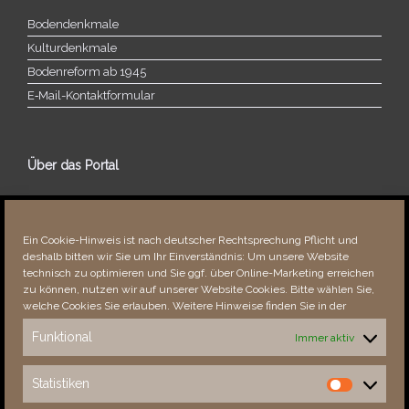
Bodendenkmale
Kulturdenkmale
Bodenreform ab 1945
E‑Mail-​​Kontaktformular
Über das Portal
Über dieses Portal
Neuigkeiten
Ein Cookie-Hinweis ist nach deutscher Rechtsprechung Pflicht und
Vielen Dank!
deshalb bitten wir Sie um Ihr Einverständnis: Um unsere Website
Fehler bemerkt?
technisch zu optimieren und Sie ggf. über Online-Marketing erreichen
zu können, nutzen wir auf unserer Website Cookies. Bitte wählen Sie,
welche Cookies Sie erlauben. Weitere Hinweise finden Sie in der
Funktional
Immer aktiv
Besucher seit 08/​2021
Statistiken
Statistiken
Total
87643
1850269